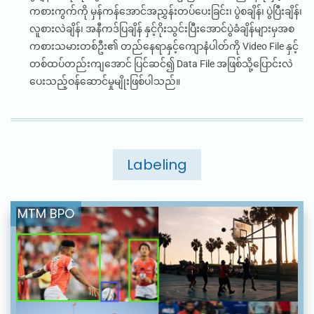
ကစားကွက်ကို မှန်ကန်အောင်အညွှန်းတပ်ပေးခြင်း၊ ပွဲစချိန်၊ ပွဲပြီးချိန်၊
လူစားလဲချိန်၊ အနီကဒ်ပြချိန် နှင့်ဂိုးသွင်းပြီးအောင်ပွဲခံချိန်များမှအစ
ကစားသမားတစ်ဦး၏ တည်နေရာနှင့်ကျောနံပါတ်ကို
Video File
နှင့်
တစ်ထပ်တည်းကျအောင် ပြင်ဆင်၍
Data File
အဖြစ်သို့ပြောင်းလဲ
ပေးသည့်ဝန်ဆောင်မှုမျိုးဖြစ်ပါသည်။
Labeling