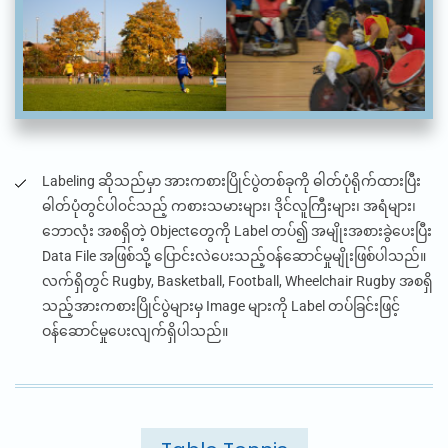
Labeling
ဆိုသည်မှာ အားကစားပြိုင်ပွဲတစ်ခုကို ဓါတ်ပုံရိုက်ထားပြီး
ဓါတ်ပုံတွင်ပါ၀င်သည့် ကစားသမားများ၊ ဒိုင်လူကြီးများ၊ အရံများ၊
ဘောလုံး အစရှိတဲ့ Objectတွေကို
Label
တပ်၍ အမျိုးအစားခွဲပေးပြီး
Data File
အဖြစ်သို့ ပြောင်းလဲပေးသည့်ဝန်ဆောင်မှုမျိုးဖြစ်ပါသည်။
လက်ရှိတွင်
Rugby, Basketball, Football, Wheelchair Rugby
အစရှိ
သည့်အားကစားပြိုင်ပွဲများမှ
Image
များကို
L‌abel
တပ်ခြင်းဖြင့်
ဝန်ဆောင်မှုပေးလျက်ရှိပါသည်။