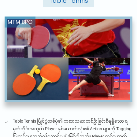
Table Tennis
Table Tennis
ပြိုင်ပွဲတစ်ပွဲ၏ ကစားသမားတစ်ဦးခြင်းစီရရှိသော ရ
မှတ်တိုင်းအတွက်
Player
နှစ်ယောက်လုံး၏
Action
များကို
Tagging
ပြုလုပ်ပေးသည့်ဝန်ဆောင်မှုမျိုးဖြစ်ပါသည်။
Player
တစ်ယောက်