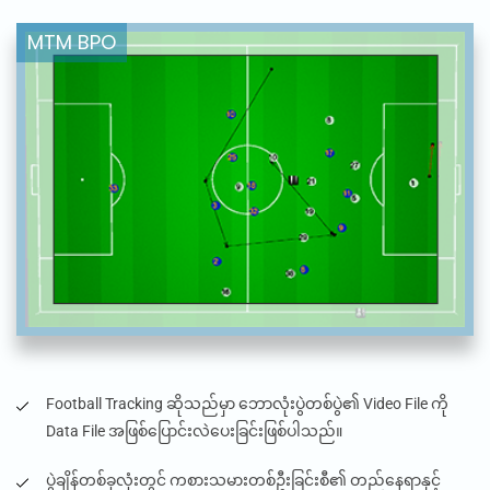
Football Tracking
ဆိုသည်မှာ ဘောလုံးပွဲတစ်ပွဲ၏
Video File
ကို
Data File
အဖြစ်ပြောင်းလဲပေးခြင်းဖြစ်ပါသည်။
ပွဲချိန်တစ်ခုလုံးတွင် ကစားသမားတစ်ဦးခြင်းစီ၏ တည်နေရာနှင့်