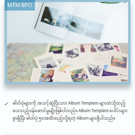
ဓါတ်ပုံများကို အသင့်ဆွဲပြီးသား Album Template များထဲသို့ထည့်
ပေးသည့်ဝန်ဆောင်မှုမျိုးဖြစ်ပါသည်။ Album Template ပေါင်းများ
စွာရှိပြီး ဓါတ်ပုံ ၅၀အထိထည့်လို့ရတဲ့ Album များရှိပါသည်။