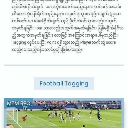
ချင်းစီ၏ ရိုက်ချက်၊ ဘောလုံးထောက်သည့်နေရာ၊ တစ်ဖက်အသင်း
ဆီဘောလုံးပြန်ရိုက်သည့်နေရာ၊ အမှတ်ရသွားသည့်အချက် (ဥပမာ-
တစ်ဖက်အသင်း၏ရိုက်ချက်သည် ပိုက်ထဲဝင်သွားသည့်အတွက်
အမှတ်ရခြင်း ၊
out
သွားသည့်အတွက်အမှတ်ရခြင်း ၊ ပြန်မရိုက်နိုင်သ
ည့်အတွက်အမှတ်ရခြင်း) စသဖြင့် အကြောင်းအရာပေါ်မူတည်ပြီး
Tagging
လုပ်ပေးပြီး
Point
ရရှိသွားသည့်
Player
ဘက်သို့
score
ထည့်ပေးသည့်ဝန်ဆောင်မှုမျိုးဖြစ်ပါသည်။
Football Tagging