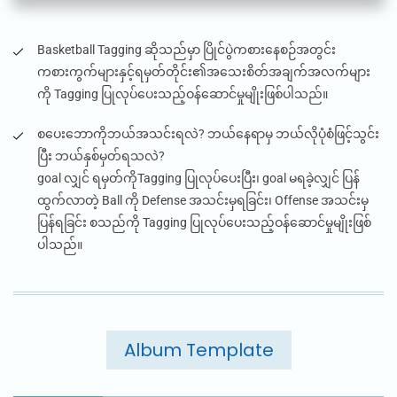
Basketball Tagging
ဆိုသည်မှာ ပြိုင်ပွဲကစားနေစဉ်အတွင်း
ကစားကွက်များနှင့်ရမှတ်တိုင်း၏အသေးစိတ်အချက်အလက်များ
ကို
Tagging
ပြုလုပ်ပေးသည့်ဝန်ဆောင်မှုမျိုးဖြစ်ပါသည်။
စပေးဘောကိုဘယ်အသင်းရလဲ? ဘယ်နေရာမှ ဘယ်လိုပုံစံဖြင့်သွင်း
ပြီး ဘယ်နှစ်မှတ်ရသလဲ?
goal
လျှင် ရမှတ်ကို
Tagging
ပြုလုပ်ပေးပြီး၊
goal
မရခဲ့လျှင် ပြန်
ထွက်လာတဲ့
Ball
ကို
Defense
အသင်းမှရခြင်း၊
Offense
အသင်းမှ
ပြန်ရခြင်း စသည်ကို
Tagging
ပြုလုပ်ပေးသည့်ဝန်ဆောင်မှုမျိုးဖြစ်
ပါသည်။
Album Template