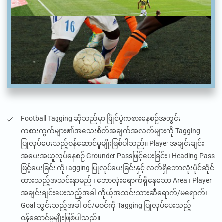
Football Tagging
ဆိုသည်မှာ ပြိုင်ပွဲကစားနေစဉ်အတွင်း
ကစားကွက်များ၏အသေးစိတ်အချက်အလက်များကို
Tagging
ပြုလုပ်ပေးသည့်ဝန်ဆောင်မှုမျိုးဖြစ်ပါသည်။
Player
အချင်းချင်း
အပေးအယူလုပ်နေစဉ်
Grounder Pass
ဖြင့်ပေးခြင်း ၊
Heading Pass
ဖြင့်ပေးခြင်း ကို
Tagging
ပြုလုပ်ပေးခြင်းနှင့် လက်ရှိဘောလုံးပိုင်ဆိုင်
ထားသည့်အသင်းနာမည် ၊ ဘောလုံးရောက်ရှိနေ‌သော
Area ၊ Player
အချင်းချင်းပေးသည့်အခါ ကိုယ့်အသင်းသားဆီရောက်/မရောက်၊
Goal
သွင်းသည့်အခါ ဝင်/မဝင်ကို
Tagging
ပြုလုပ်ပေးသည့်
ဝန်ဆောင်မှုမျိုးဖြစ်ပါသည်။