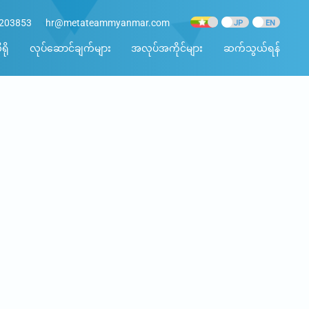
8203853
hr@metateammyanmar.com
ရို
လုပ်ဆောင်ချက်များ
အလုပ်အကိုင်များ
ဆက်သွယ်ရန်