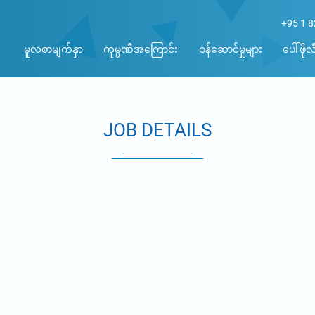
+95 1 
မူလစာမျက်နှာ
ကုမ္ပဏီအကြောင်း
ဝန်ဆောင်မှုများ
ပေါ်ဖိုလီ
JOB DETAILS