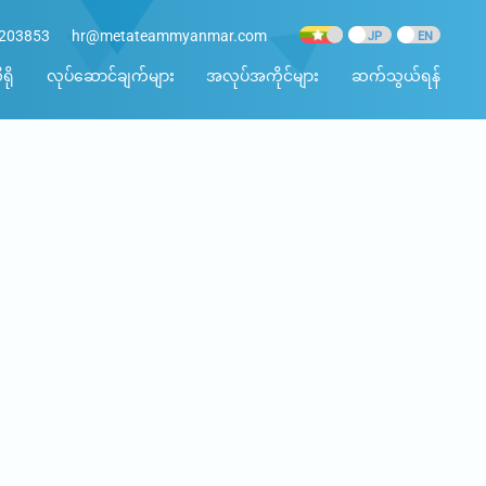
8203853
hr@metateammyanmar.com
ရို
လုပ်ဆောင်ချက်များ
အလုပ်အကိုင်များ
ဆက်သွယ်ရန်