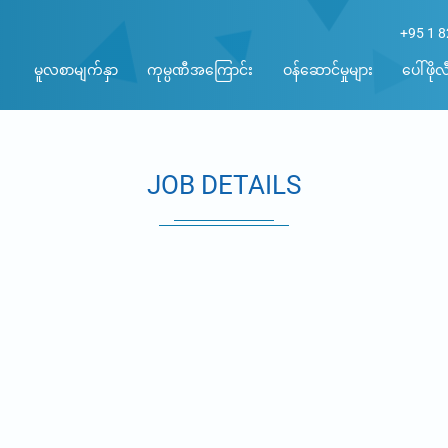
+95 1 
မူလစာမျက်နှာ
ကုမ္ပဏီအကြောင်း
ဝန်ဆောင်မှုများ
ပေါ်ဖိုလီ
JOB DETAILS