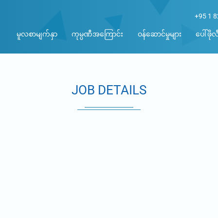
+95 1 
မူလစာမျက်နှာ
ကုမ္ပဏီအကြောင်း
ဝန်ဆောင်မှုများ
ပေါ်ဖိုလီ
JOB DETAILS