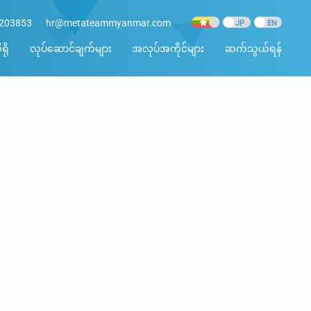
8203853
hr@metateammyanmar.com
ရို
လုပ်ဆောင်ချက်များ
အလုပ်အကိုင်များ
ဆက်သွယ်ရန်